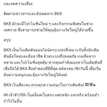
และลดความเสี่ยง
ติดตามข่าวสารและอัปเดตจาก BK8
BK8 มักจะมีโปรโมชั่นใหม่ ๆ และกิจกรรมพิเศษในช่วง
เทศกาล ซึ่งสามารถช่วยให้คุณลุ้นรางวัลใหญ่ได้ง่ายขึ้น
สรุป
BK8 เป็นเว็บเดิมพันออนไลน์ครบวงจรที่เหมาะกับทั้งนักเดิม
พันมือใหม่และมืออาชีพ ด้วยระบบที่ปลอดภัย เกมที่หลาก
หลาย และโปรโมชั่นสุดคุ้ม หากคุณกำลังมองหาเว็บเดิมพันที่
เชื่อถือได้ BK8 คือคำตอบที่ดีที่สุด สมัครสมาชิกวันนี้ เพื่อเริ่ม
ต้นความสนุกและลุ้นรางวัลใหญ่ได้เลย!
BK8 เว็บเดียวจบ ครบทุกความสนุกในการเดิมพัน!
♠️
## เจ้าสัว789 เว็บสล็อตเว็บตรง แตกหนัก แจกจริง พร้อมทำ
กำไรไม่อั้น