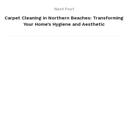
Next Post
Carpet Cleaning in Northern Beaches: Transforming
Your Home’s Hygiene and Aesthetic