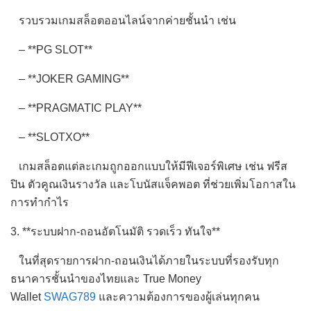
รวบรวมเกมสล็อตออนไลน์จากค่ายชั้นนำ เช่น
– **PG SLOT**
– **JOKER GAMING**
– **PRAGMATIC PLAY**
– **SLOTXO**
เกมสล็อตแต่ละเกมถูกออกแบบให้มีฟีเจอร์พิเศษ เช่น ฟรีส
ปิน ตัวคูณเงินรางวัล และโบนัสแจ็คพอต ที่ช่วยเพิ่มโอกาสใน
การทำกำไร
3. **ระบบฝาก-ถอนอัตโนมัติ รวดเร็ว ทันใจ**
ในที่สุดรายการฝาก-ถอนเงินได้ภายในระบบที่รองรับทุก
ธนาคารชั้นนำของไทยและ True Money
Wallet
SWAG789
และความต้องการของผู้เล่นทุกคน