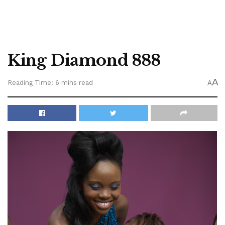
King Diamond 888
A
Reading Time: 6 mins read
A