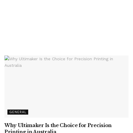
GENERAL
Why Ultimaker Is the Choice for Precision
Printing in Australia