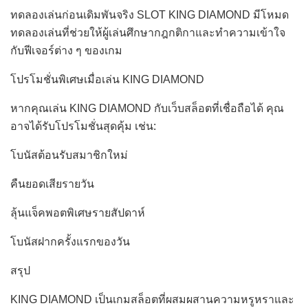
ทดลองเล่นก่อนเดิมพันจริง SLOT KING DIAMOND มีโหมด
ทดลองเล่นที่ช่วยให้ผู้เล่นศึกษากฎกติกาและทำความเข้าใจ
กับฟีเจอร์ต่าง ๆ ของเกม
โปรโมชั่นพิเศษเมื่อเล่น KING DIAMOND
หากคุณเล่น KING DIAMOND กับเว็บสล็อตที่เชื่อถือได้ คุณ
อาจได้รับโปรโมชั่นสุดคุ้ม เช่น:
โบนัสต้อนรับสมาชิกใหม่
คืนยอดเสียรายวัน
ลุ้นแจ็คพอตพิเศษรายสัปดาห์
โบนัสฝากครั้งแรกของวัน
สรุป
KING DIAMOND เป็นเกมสล็อตที่ผสมผสานความหรูหราและ