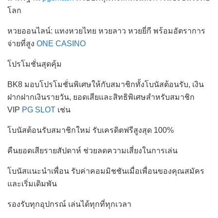
โลก
หวยออนไลน์: แทงหวยไทย หวยลาว หวยยี่กี พร้อมอัตราการ
จ่ายที่สูง
ONE CASINO
โปรโมชั่นสุดคุ้ม
BK8 มอบโปรโมชั่นพิเศษให้กับสมาชิกทั้งโบนัสต้อนรับ, เงิน
ฝากฝากเงินรายวัน, ยอดเสียและสิทธิพิเศษสำหรับสมาชิก
VIP
PG SLOT
เช่น
โบนัสต้อนรับสมาชิกใหม่ รับเครดิตฟรีสูงสุด 100%
คืนยอดเสียรายสัปดาห์ ช่วยลดความเสี่ยงในการเล่น
โบนัสแนะนำเพื่อน รับค่าคอมมิชชันเมื่อเพื่อนของคุณสมัคร
และเริ่มเดิมพัน
รองรับทุกอุปกรณ์ เล่นได้ทุกที่ทุกเวลา