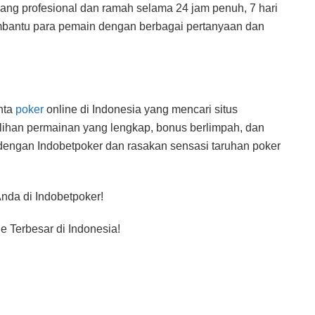
ng profesional dan ramah selama 24 jam penuh, 7 hari
mbantu para pemain dengan berbagai pertanyaan dan
inta
poker
online di Indonesia yang mencari situs
ilihan permainan yang lengkap, bonus berlimpah, dan
dengan Indobetpoker dan rasakan sensasi taruhan poker
nda di Indobetpoker!
 Terbesar di Indonesia!