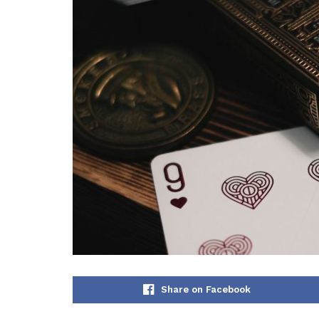
Share on Facebook