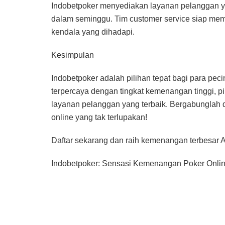
Indobetpoker menyediakan layanan pelanggan ya
dalam seminggu. Tim customer service siap me
kendala yang dihadapi.
Kesimpulan
Indobetpoker adalah pilihan tepat bagi para pec
terpercaya dengan tingkat kemenangan tinggi, p
layanan pelanggan yang terbaik. Bergabunglah 
online yang tak terlupakan!
Daftar sekarang dan raih kemenangan terbesar A
Indobetpoker: Sensasi Kemenangan Poker Online